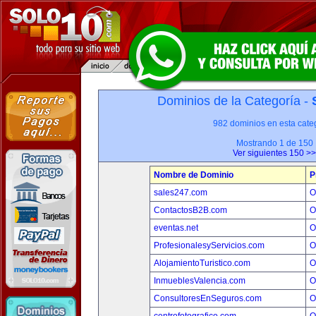
Dominios de la Categoría -
982 dominios en esta categ
Mostrando 1 de 150
Ver siguientes 150 >>
Nombre de Dominio
P
sales247.com
O
ContactosB2B.com
O
eventas.net
O
ProfesionalesyServicios.com
O
AlojamientoTuristico.com
O
InmueblesValencia.com
O
ConsultoresEnSeguros.com
O