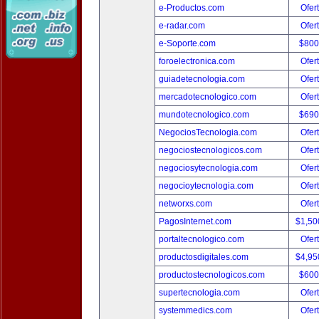
e-Productos.com
Ofer
e-radar.com
Ofer
e-Soporte.com
$800
foroelectronica.com
Ofer
guiadetecnologia.com
Ofer
mercadotecnologico.com
Ofer
mundotecnologico.com
$690
NegociosTecnologia.com
Ofer
negociostecnologicos.com
Ofer
negociosytecnologia.com
Ofer
negocioytecnologia.com
Ofer
networxs.com
Ofer
PagosInternet.com
$1,50
portaltecnologico.com
Ofer
productosdigitales.com
$4,95
productostecnologicos.com
$600
supertecnologia.com
Ofer
systemmedics.com
Ofer