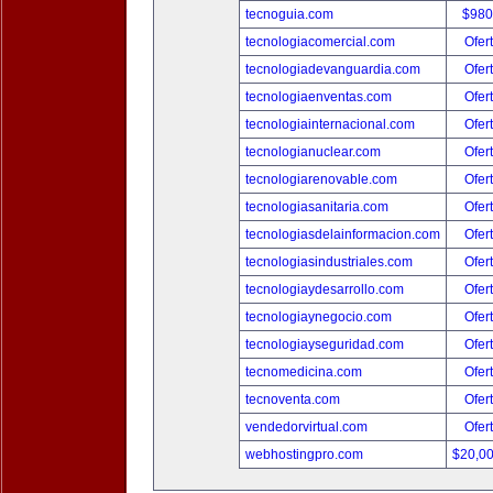
tecnoguia.com
$980
tecnologiacomercial.com
Ofer
tecnologiadevanguardia.com
Ofer
tecnologiaenventas.com
Ofer
tecnologiainternacional.com
Ofer
tecnologianuclear.com
Ofer
tecnologiarenovable.com
Ofer
tecnologiasanitaria.com
Ofer
tecnologiasdelainformacion.com
Ofer
tecnologiasindustriales.com
Ofer
tecnologiaydesarrollo.com
Ofer
tecnologiaynegocio.com
Ofer
tecnologiayseguridad.com
Ofer
tecnomedicina.com
Ofer
tecnoventa.com
Ofer
vendedorvirtual.com
Ofer
webhostingpro.com
$20,0