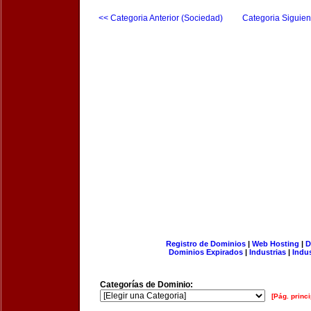
<< Categoria Anterior (Sociedad)
Categoria Siguien
Registro de Dominios
|
Web Hosting
|
D
Dominios Expirados
|
Industrias
|
Indu
Categorías de Dominio:
[Pág. princi