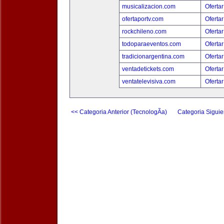
musicalizacion.com
Ofertar
ofertaportv.com
Ofertar
rockchileno.com
Ofertar
todoparaeventos.com
Ofertar
tradicionargentina.com
Ofertar
ventadetickets.com
Ofertar
ventatelevisiva.com
Ofertar
<< Categoria Anterior (TecnologÃ­a)
Categoria Siguie