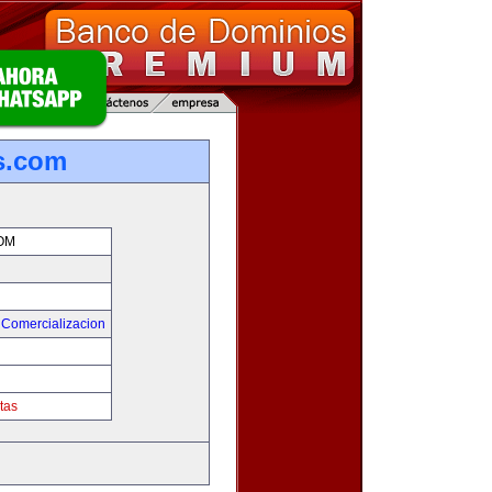
s.com
OM
 Comercializacion
tas