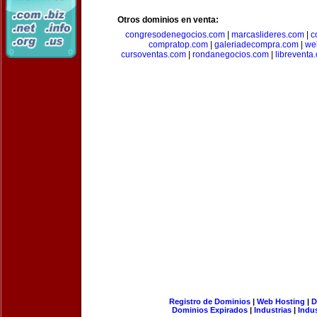
Otros dominios en venta:
congresodenegocios.com
|
marcaslideres.com
|
c
compratop.com
|
galeriadecompra.com
|
we
cursoventas.com
|
rondanegocios.com
|
libreventa
Registro de Dominios
|
Web Hosting
|
D
Dominios Expirados
|
Industrias
|
Indu