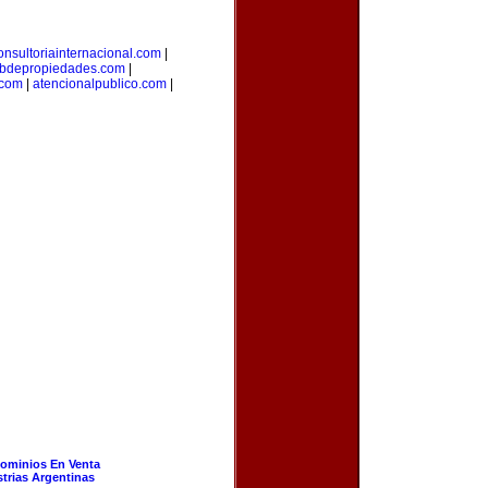
onsultoriainternacional.com
|
bdepropiedades.com
|
.com
|
atencionalpublico.com
|
ominios En Venta
strias Argentinas