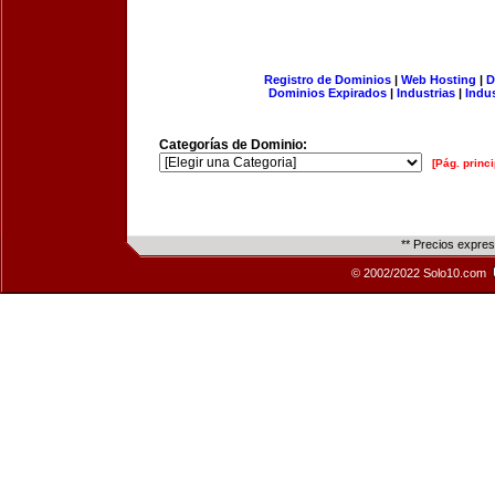
Registro de Dominios
|
Web Hosting
|
D
Dominios Expirados
|
Industrias
|
Indu
Categorías de Dominio:
[Pág. princi
** Precios expre
© 2002/2022 Solo10.com