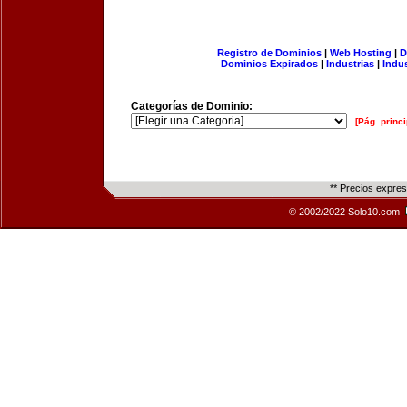
Registro de Dominios
|
Web Hosting
|
D
Dominios Expirados
|
Industrias
|
Indu
Categorías de Dominio:
[Pág. princi
** Precios expre
© 2002/2022 Solo10.com