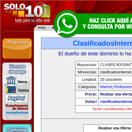
ClasificadosInte
El dueño de este dominio lo ha
Mayusculas:
CLASIFICADOSIN
Minusculas:
clasificadosinterne
Longitud:
20 caracteres
Categorias:
Internet
,
Profesione
Precio:
Realizar una oferta
Visitar!
clasificadosintern
Serán consideradas ofer
Realizar una Oferta