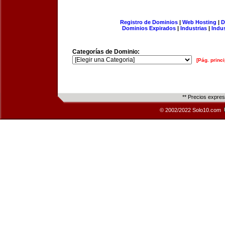
Registro de Dominios
|
Web Hosting
|
D
Dominios Expirados
|
Industrias
|
Indu
Categorías de Dominio:
[Pág. princi
** Precios expre
© 2002/2022 Solo10.com