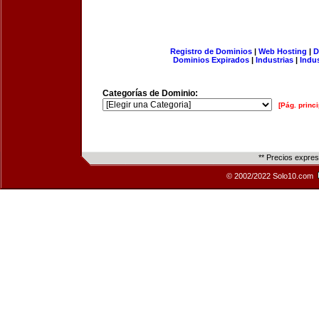
Registro de Dominios
|
Web Hosting
|
D
Dominios Expirados
|
Industrias
|
Indu
Categorías de Dominio:
[Pág. princi
** Precios expre
© 2002/2022 Solo10.com