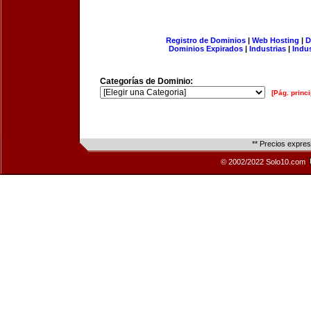
Registro de Dominios
|
Web Hosting
|
D
Dominios Expirados
|
Industrias
|
Indu
Categorías de Dominio:
[Pág. princi
** Precios expre
© 2002/2022 Solo10.com