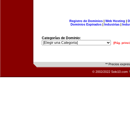
Registro de Dominios
|
Web Hosting
|
D
Dominios Expirados
|
Industrias
|
Indu
Categorías de Dominio:
[Pág. princi
** Precios expre
© 2002/2022 Solo10.com