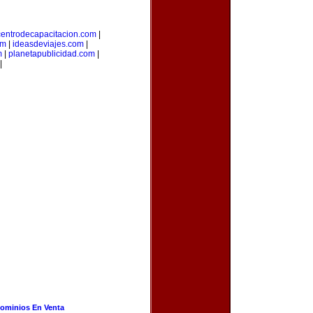
centrodecapacitacion.com
|
om
|
ideasdeviajes.com
|
m
|
planetapublicidad.com
|
|
ominios En Venta