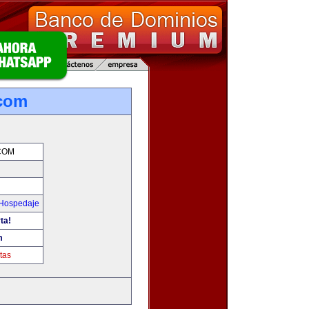
.com
COM
 Hospedaje
ta!
m
tas