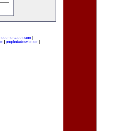
rtedemercados.com
|
om
|
propiedadesvip.com
|