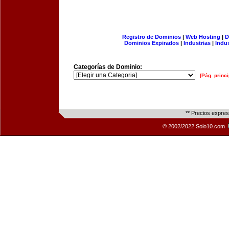
Registro de Dominios
|
Web Hosting
|
D
Dominios Expirados
|
Industrias
|
Indu
Categorías de Dominio:
[Pág. princi
** Precios expre
© 2002/2022 Solo10.com