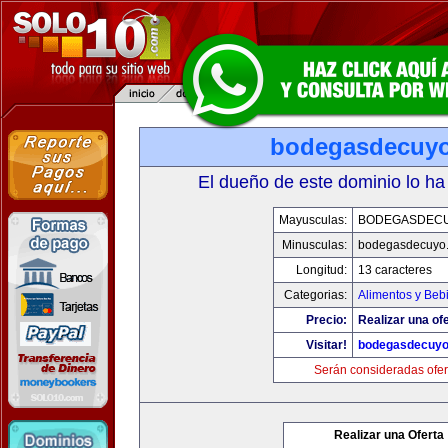
bodegasdecuy
El dueño de este dominio lo ha
Mayusculas:
BODEGASDEC
Minusculas:
bodegasdecuyo
Longitud:
13 caracteres
Categorias:
Alimentos y Beb
Precio:
Realizar una ofe
Visitar!
bodegasdecuy
Serán consideradas ofer
Realizar una Oferta