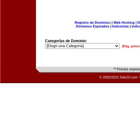
Registro de Dominios
|
Web Hosting
|
D
Dominios Expirados
|
Industrias
|
Indu
Categorías de Dominio:
[Pág. princi
** Precios expre
© 2002/2022 Solo10.com