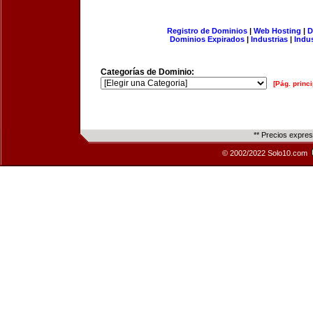
Registro de Dominios
|
Web Hosting
|
D
Dominios Expirados
|
Industrias
|
Indu
Categorías de Dominio:
[Pág. princi
** Precios expre
© 2002/2022 Solo10.com