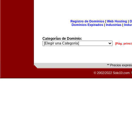
Registro de Dominios
|
Web Hosting
|
D
Dominios Expirados
|
Industrias
|
Indu
Categorías de Dominio:
[Pág. princi
** Precios expre
© 2002/2022 Solo10.com