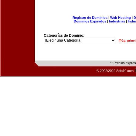
Registro de Dominios
|
Web Hosting
|
D
Dominios Expirados
|
Industrias
|
Indu
Categorías de Dominio:
[Pág. princi
** Precios expre
© 2002/2022 Solo10.com