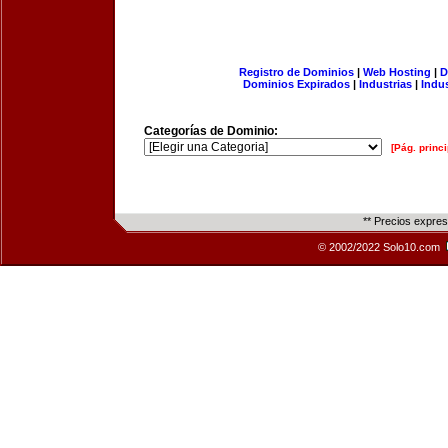
Registro de Dominios
|
Web Hosting
|
D
Dominios Expirados
|
Industrias
|
Indu
Categorías de Dominio:
[Pág. princi
** Precios expre
© 2002/2022 Solo10.com