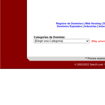
Registro de Dominios
|
Web Hosting
|
D
Dominios Expirados
|
Industrias
|
Indu
Categorías de Dominio:
[Pág. princi
** Precios expre
© 2002/2022 Solo10.com