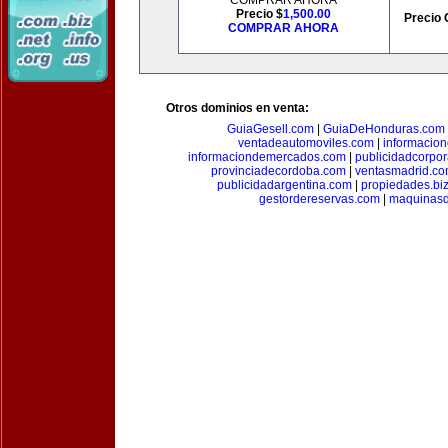
COMPRAR AHORA
Precio $
1,500.00
Precio 
COMPRAR AHORA
Otros dominios en venta:
GuiaGesell.com
|
GuiaDeHonduras.com
ventadeautomoviles.com
|
informacio
informaciondemercados.com
|
publicidadcorpor
provinciadecordoba.com
|
ventasmadrid.c
publicidadargentina.com
|
propiedades.bi
gestordereservas.com
|
maquinasd