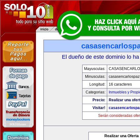
casasencarlosp
El dueño de este dominio lo ha
Mayusculas:
CASASENCARLO
Minusculas:
casasencarlospaz
Longitud:
16 caracteres
Categorias:
Inmuebles y Prop
Precio:
Realizar una ofer
Visitar!
casasencarlospa
Serán consideradas ofer
Realizar una Oferta