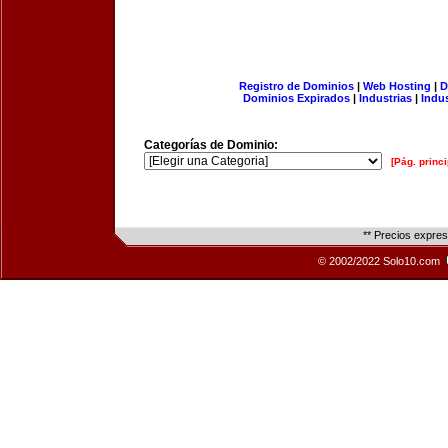
Registro de Dominios
|
Web Hosting
|
D
Dominios Expirados
|
Industrias
|
Indu
Categorías de Dominio:
[Pág. princi
** Precios expre
© 2002/2022 Solo10.com