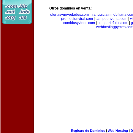
Otros dominios en venta:
ofertasynovedades.com
|
franquiciainmobiliaria.co
promocionviral.com
|
campoenventa.com
|
v
comidasyvinos.com
|
compartirfotos.com
|
g
webhostingpymes.co
Registro de Dominios
|
Web Hosting
|
D