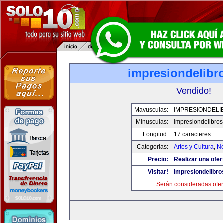
impresiondelibr
Vendido!
Mayusculas:
IMPRESIONDELI
Minusculas:
impresiondelibro
Longitud:
17 caracteres
Categorias:
Artes y Cultura
,
Ne
Precio:
Realizar una ofer
Visitar!
impresiondelibr
Serán consideradas ofer