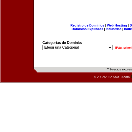
Registro de Dominios
|
Web Hosting
|
D
Dominios Expirados
|
Industrias
|
Indu
Categorías de Dominio:
[Pág. princi
** Precios expre
© 2002/2022 Solo10.com