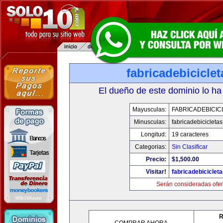
fabricadebicicle
El dueño de este dominio lo ha
Mayusculas:
FABRICADEBICIC
Minusculas:
fabricadebicicleta
Longitud:
19 caracteres
Categorias:
Sin Clasificar
Precio:
$1,500.00
Visitar!
fabricadebiciclet
Serán consideradas ofer
R