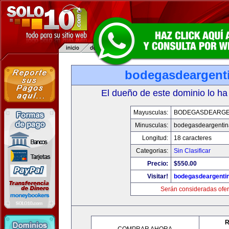
bodegasdeargent
El dueño de este dominio lo ha
Mayusculas:
BODEGASDEARGE
Minusculas:
bodegasdeargenti
Longitud:
18 caracteres
Categorias:
Sin Clasificar
Precio:
$550.00
Visitar!
bodegasdeargenti
Serán consideradas ofer
R