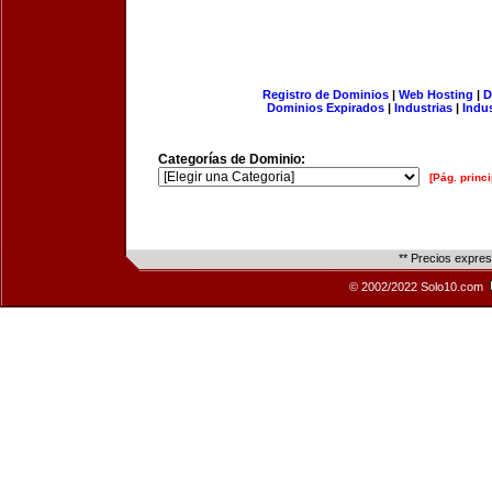
Registro de Dominios
|
Web Hosting
|
D
Dominios Expirados
|
Industrias
|
Indu
Categorías de Dominio:
[Pág. princi
** Precios expre
© 2002/2022 Solo10.com