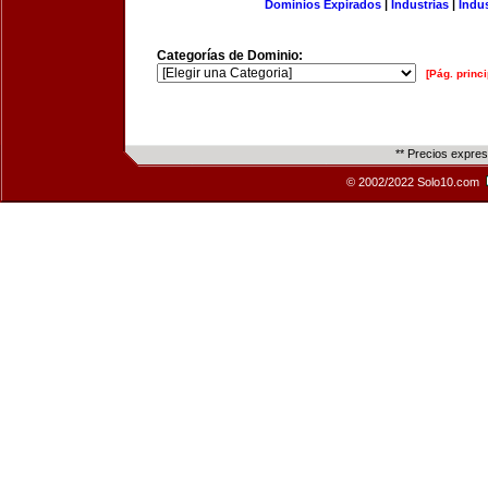
Dominios Expirados
|
Industrias
|
Indu
Categorías de Dominio:
[Pág. princi
** Precios expre
© 2002/2022 Solo10.com