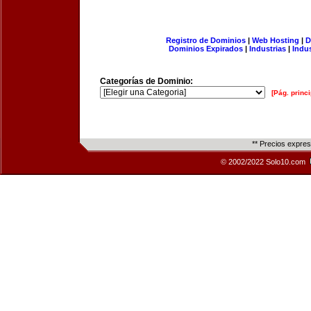
Registro de Dominios
|
Web Hosting
|
D
Dominios Expirados
|
Industrias
|
Indu
Categorías de Dominio:
[Pág. princi
** Precios expre
© 2002/2022 Solo10.com