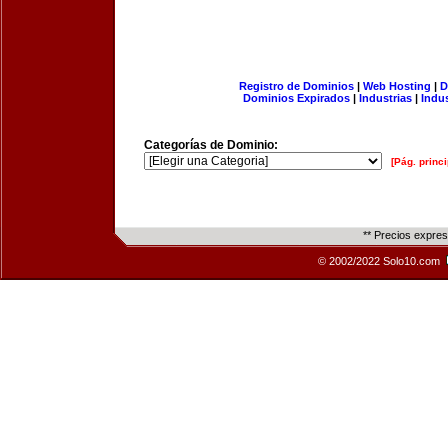
Registro de Dominios
|
Web Hosting
|
D
Dominios Expirados
|
Industrias
|
Indu
Categorías de Dominio:
[Pág. princi
** Precios expre
© 2002/2022 Solo10.com