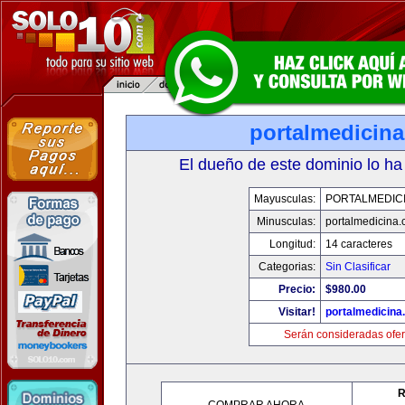
portalmedicin
El dueño de este dominio lo ha
Mayusculas:
PORTALMEDIC
Minusculas:
portalmedicina
Longitud:
14 caracteres
Categorias:
Sin Clasificar
Precio:
$980.00
Visitar!
portalmedicina
Serán consideradas ofer
R