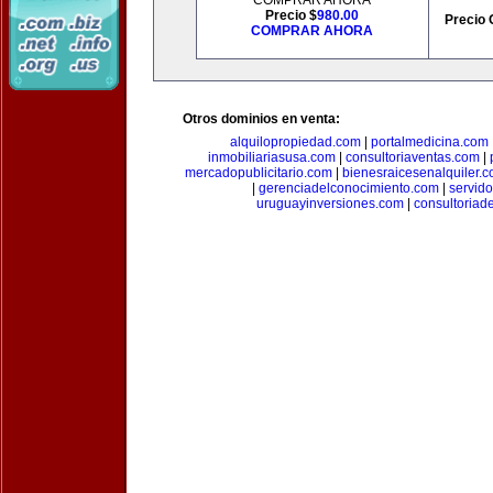
COMPRAR AHORA
Precio $
980.00
Precio 
COMPRAR AHORA
Otros dominios en venta:
alquilopropiedad.com
|
portalmedicina.com
inmobiliariasusa.com
|
consultoriaventas.com
|
mercadopublicitario.com
|
bienesraicesenalquiler.
|
gerenciadelconocimiento.com
|
servid
uruguayinversiones.com
|
consultoriad