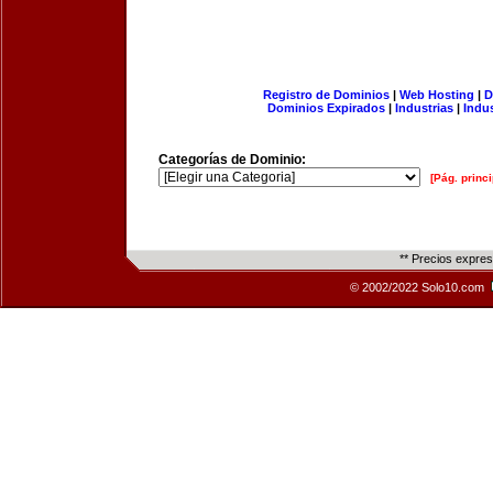
Registro de Dominios
|
Web Hosting
|
D
Dominios Expirados
|
Industrias
|
Indu
Categorías de Dominio:
[Pág. princi
** Precios expre
© 2002/2022 Solo10.com