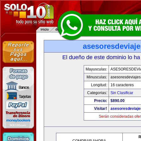
asesoresdeviaj
El dueño de este dominio lo ha
Mayusculas:
ASESORESDEVI
Minusculas:
asesoresdeviaje
Longitud:
16 caracteres
Categorias:
Sin Clasificar
Precio:
$890.00
Visitar!
asesoresdeviaj
Serán consideradas ofer
R