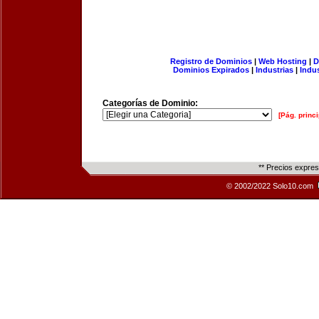
Registro de Dominios
|
Web Hosting
|
D
Dominios Expirados
|
Industrias
|
Indu
Categorías de Dominio:
[Pág. princi
** Precios expre
© 2002/2022 Solo10.com