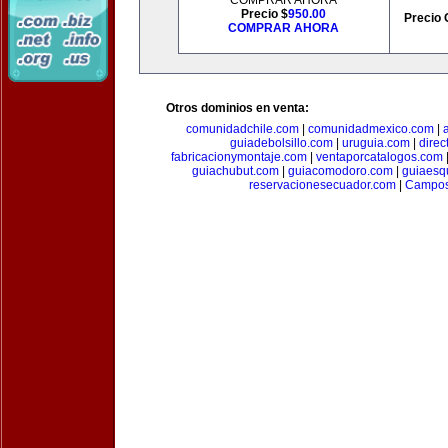
COMPRAR AHORA
Precio $
950.00
Precio 
COMPRAR AHORA
Otros dominios en venta:
comunidadchile.com
|
comunidadmexico.com
|
guiadebolsillo.com
|
uruguia.com
|
direc
fabricacionymontaje.com
|
ventaporcatalogos.com
guiachubut.com
|
guiacomodoro.com
|
guiaesq
reservacionesecuador.com
|
Campos