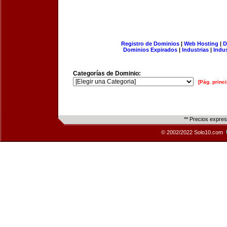
Registro de Dominios
|
Web Hosting
|
D
Dominios Expirados
|
Industrias
|
Indu
Categorías de Dominio:
[Pág. princi
** Precios expre
© 2002/2022 Solo10.com