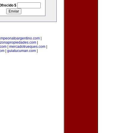
Ofrecido $
ampeonatoargentino.com
|
zonapropiedades.com
|
.com
|
mercadotrueques.com
|
com
|
guiatucuman.com
|