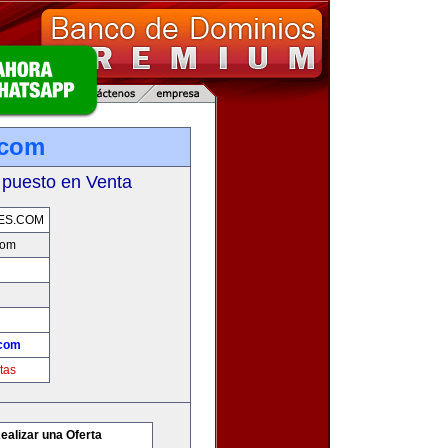
.com
 puesto en Venta
ES.COM
com
.com
tas
ealizar una Oferta