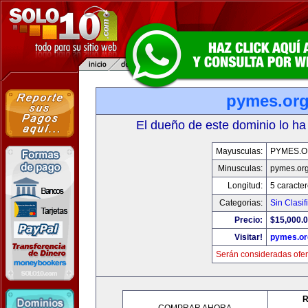
pymes.or
El dueño de este dominio lo ha
Mayusculas:
PYMES.
Minusculas:
pymes.or
Longitud:
5 caracte
Categorias:
Sin Clasif
Precio:
$15,000.
Visitar!
pymes.or
Serán consideradas ofer
R