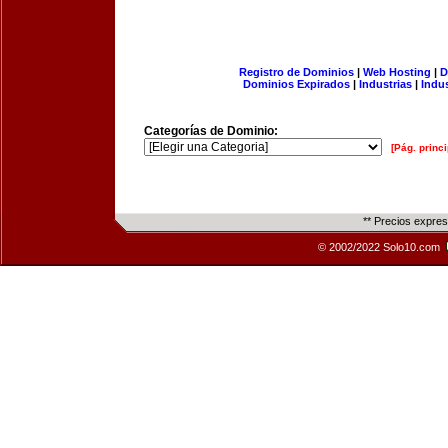
Registro de Dominios
|
Web Hosting
|
D
Dominios Expirados
|
Industrias
|
Indu
Categorías de Dominio:
[Pág. princi
** Precios expre
© 2002/2022 Solo10.com