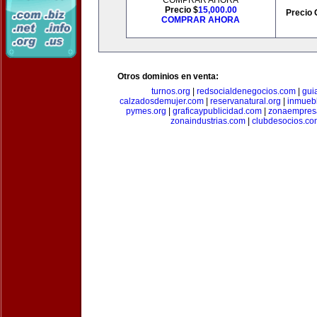
COMPRAR AHORA
Precio $
15,000.00
Precio 
COMPRAR AHORA
Otros dominios en venta:
turnos.org
|
redsocialdenegocios.com
|
gui
calzadosdemujer.com
|
reservanatural.org
|
inmueb
pymes.org
|
graficaypublicidad.com
|
zonaempresa
zonaindustrias.com
|
clubdesocios.co