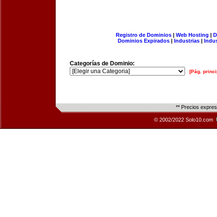
Registro de Dominios
|
Web Hosting
|
D
Dominios Expirados
|
Industrias
|
Indu
Categorías de Dominio:
[Pág. princi
** Precios expre
© 2002/2022 Solo10.com