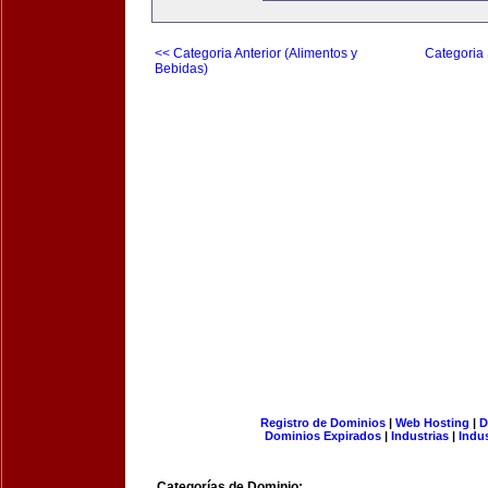
<< Categoria Anterior (Alimentos y
Categoria 
Bebidas)
Registro de Dominios
|
Web Hosting
|
D
Dominios Expirados
|
Industrias
|
Indu
Categorías de Dominio: