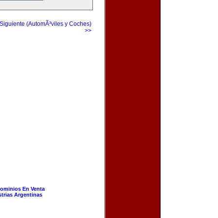
Siguiente (AutomÃ³viles y Coches)
>>
ominios En Venta
strias Argentinas