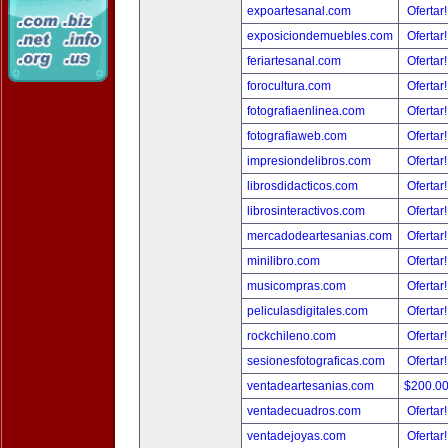
expoartesanal.com
Ofertar
exposiciondemuebles.com
Ofertar
feriartesanal.com
Ofertar
forocultura.com
Ofertar
fotografiaenlinea.com
Ofertar
fotografiaweb.com
Ofertar
impresiondelibros.com
Ofertar
librosdidacticos.com
Ofertar
librosinteractivos.com
Ofertar
mercadodeartesanias.com
Ofertar
minilibro.com
Ofertar
musicompras.com
Ofertar
peliculasdigitales.com
Ofertar
rockchileno.com
Ofertar
sesionesfotograficas.com
Ofertar
ventadeartesanias.com
$200.0
ventadecuadros.com
Ofertar
ventadejoyas.com
Ofertar